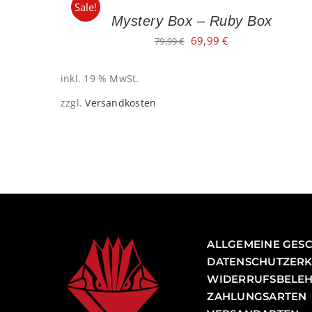
Sale!
Mystery Box – Ruby Box
Ursprünglicher
Aktueller
69,99
€
79,99
€
Preis
Preis
war:
ist:
inkl. 19 % MwSt.
79,99 €
69,99 €.
zzgl.
Versandkosten
ALLGEMEINE GES
DATENSCHUTZER
WIDERRUFSBELE
ZAHLUNGSARTEN