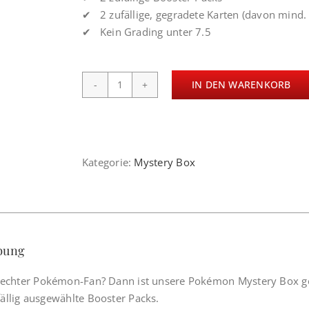
69,99 €
59,99 €.
✔
2 zufällige, gegradete Karten (davon mind.
✔
Kein Grading unter 7.5
IN DEN WARENKORB
Mystery
Box
-
Kosmos
Menge
Kategorie:
Mystery Box
bung
n echter Pokémon-Fan? Dann ist unsere Pokémon Mystery Box gen
ällig ausgewählte Booster Packs.